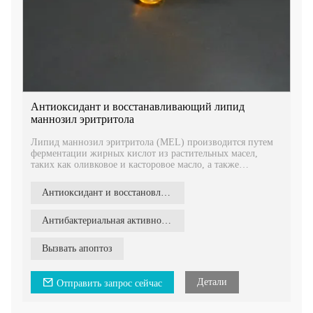
Антиоксидант и восстанавливающий липид
маннозил эритритола
Липид маннозил эритритола (MEL) производится путем
ферментации жирных кислот из растительных масел,
таких как оливковое и касторовое масло, а также
моносахаридов и сахарных спиртов. В то же время обе
цепи жирных кислот связаны с сахарной группой,
Антиоксидант и восстановление
поэтому структура и функции продукта аналогичны
церамидам.
Антибактериальная активность
Вызвать апоптоз
Детали
Отправить запрос сейчас