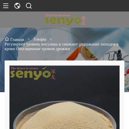
>
Товары
>
Главная
Регулируют уровень инсулина и снижают содержание липидов в
крови Обогащенные хромом дрожжи