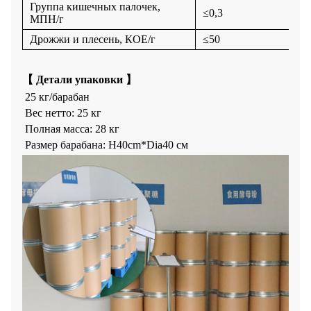
Группа кишечных палочек
,
≤
0,3
МПН/г
Дрожжи и плесень
, КОЕ/г
≤
50
【
Детали упаковки
】
25 кг/барабан
Вес нетто: 25 кг
Полная масса: 28 кг
Размер барабана: H40cm*Dia40 см