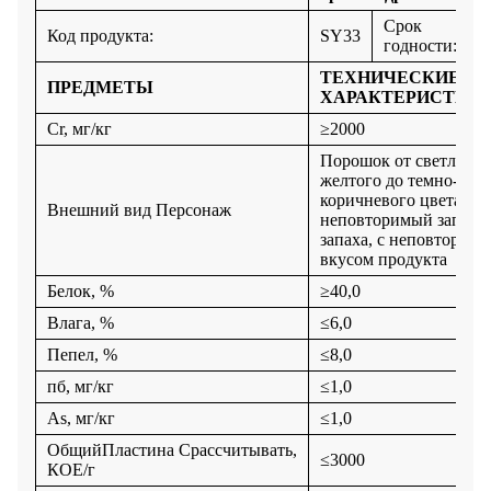
Срок
Д
Код продукта
:
SY33
годности:
г
ТЕХНИЧЕСКИЕ
ПРЕДМЕТЫ
ХАРАКТЕРИСТИК
Cr, мг/кг
≥
2000
Порошок от светло-
желтого до темно-
коричневого цвета;
Внешний вид Персонаж
неповторимый запах, 
запаха, с неповторим
вкусом продукта
Белок, %
≥
40,0
Влага, %
≤
6,0
Пепел, %
≤
8,0
п
б, мг/кг
≤
1,0
As, мг/кг
≤
1,0
Общий
Пластина
С
рассчитывать
,
≤
3000
КОЕ/г